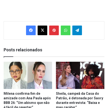
Facebook
X
Pinterest
WhatsApp
Telegram
Posts relacionados
Milena confirma fim de
Sheila, campeã da Casa do
amizade com Ana Paula após
Patrão, é detonada por Saory
BBB 26: “Um abismo que não
durante entrevista: “Baixa e
é fácil de reverter”
mau caráter”