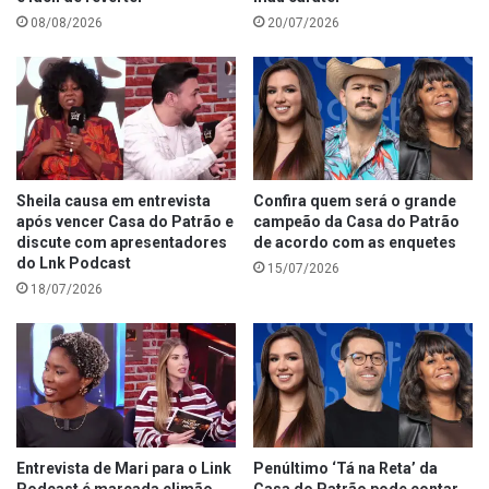
08/08/2026
20/07/2026
Sheila causa em entrevista
Confira quem será o grande
após vencer Casa do Patrão e
campeão da Casa do Patrão
discute com apresentadores
de acordo com as enquetes
do Lnk Podcast
15/07/2026
18/07/2026
Entrevista de Mari para o Link
Penúltimo ‘Tá na Reta’ da
Podcast é marcada climão,
Casa do Patrão pode contar