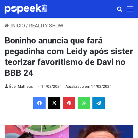
Procura
M
INÍCIO
/
REALITY SHOW
Boninho anuncia que fará
pegadinha com Leidy após sister
teorizar favoritismo de Davi no
BBB 24
Éder Matheus
14/02/2024
Atualizado em 14/02/2024
Facebook
X
Pinterest
WhatsApp
Telegram