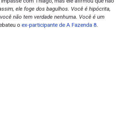
er o impasse com Thiago, mas ele afirmou que não
assim, ele foge dos bagulhos. Você é hipócrita,
s você não tem verdade nenhuma. Você é um
rebateu o
ex-participante de A Fazenda 8
.