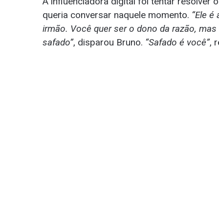
A influenciadora digital foi tentar resolv
queria conversar naquele momento.
“Ele é 
irmão. Você quer ser o dono da razão, ma
safado”
, disparou Bruno.
“Safado é você”
, 