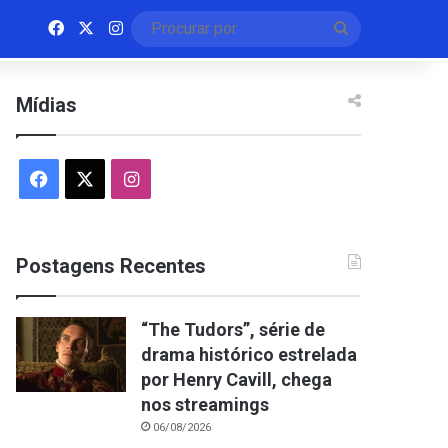
Facebook
X
Instagram
Procurar
por
Mídias
Facebook
X
Instagram
Postagens Recentes
“The Tudors”, série de
drama histórico estrelada
por Henry Cavill, chega
nos streamings
06/08/2026