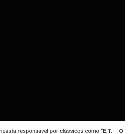
cineasta responsável por clássicos como “
E.T. – O