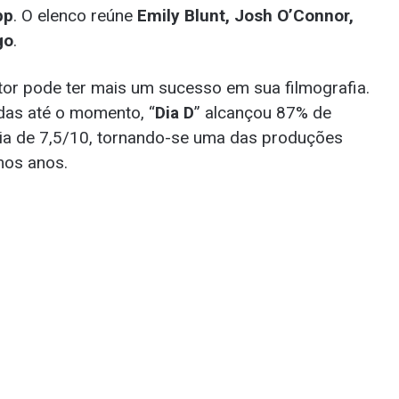
pp
. O elenco reúne
Emily Blunt, Josh O’Connor,
go
.
etor pode ter mais um sucesso em sua filmografia.
das até o momento, “
Dia D
” alcançou 87% de
ia de 7,5/10, tornando-se uma das produções
mos anos.