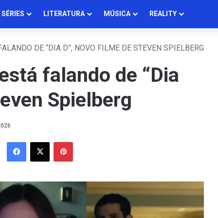
SÉRIES
LITERATURA
MÚSICA
REALITY
 FALANDO DE “DIA D”, NOVO FILME DE STEVEN SPIELBERG
 está falando de “Dia
teven Spielberg
2026
Facebook
X
Pinterest