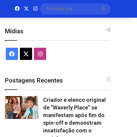
Facebook
X
Instagram
Procurar
por
Mídias
Facebook
X
Instagram
Postagens Recentes
Criador e elenco original
de “Waverly Place” se
manifestam após fim do
spin-off e demonstram
insatisfação com o