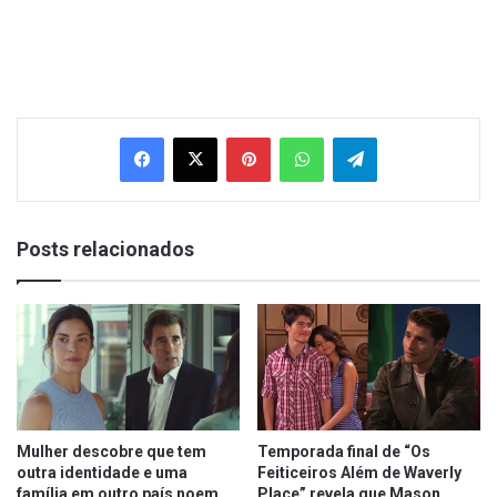
Facebook
X
Pinterest
WhatsApp
Telegram
Posts relacionados
Mulher descobre que tem
Temporada final de “Os
outra identidade e uma
Feiticeiros Além de Waverly
família em outro país noem
Place” revela que Mason