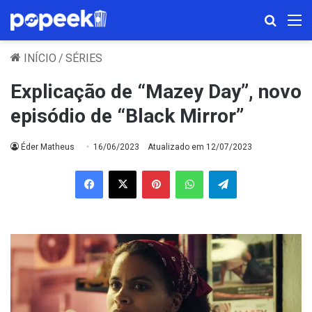
Procura
M
INÍCIO
/
SÉRIES
Explicação de “Mazey Day”, novo
episódio de “Black Mirror”
Éder Matheus
16/06/2023
Atualizado em 12/07/2023
Facebook
X
Pinterest
WhatsApp
Telegram