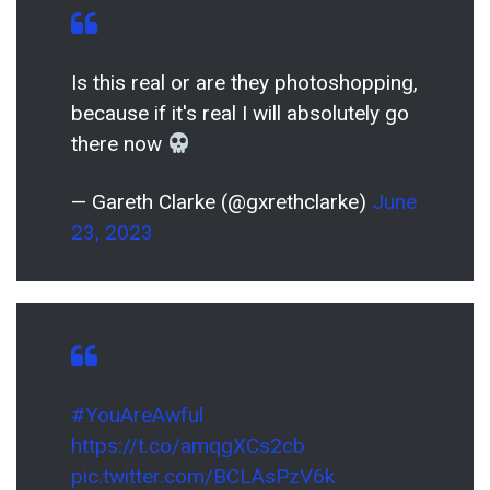
Is this real or are they photoshopping,
because if it's real I will absolutely go
there now
— Gareth Clarke (@gxrethclarke)
June
23, 2023
#YouAreAwful
https://t.co/amqgXCs2cb
pic.twitter.com/BCLAsPzV6k