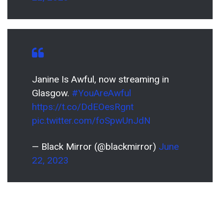
Janine Is Awful, now streaming in
Glasgow.
#YouAreAwful
https://t.co/DdEOesRgnt
pic.twitter.com/foSpwUnJdN
— Black Mirror (@blackmirror)
June
22, 2023