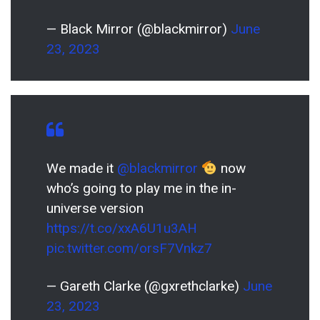
— Black Mirror (@blackmirror)
June
23, 2023
We made it
@blackmirror
now
who’s going to play me in the in-
universe version
https://t.co/xxA6U1u3AH
pic.twitter.com/orsF7Vnkz7
— Gareth Clarke (@gxrethclarke)
June
23, 2023