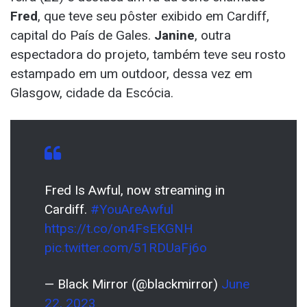
Fred
, que teve seu pôster exibido em Cardiff,
capital do País de Gales.
Janine
, outra
espectadora do projeto, também teve seu rosto
estampado em um outdoor, dessa vez em
Glasgow, cidade da Escócia.
Fred Is Awful, now streaming in
Cardiff.
#YouAreAwful
https://t.co/on4FsEKGNH
pic.twitter.com/51RDUaFj6o
— Black Mirror (@blackmirror)
June
22, 2023