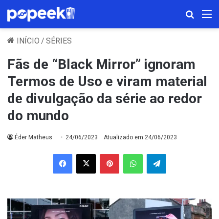
Procura
M
INÍCIO
/
SÉRIES
Fãs de “Black Mirror” ignoram
Termos de Uso e viram material
de divulgação da série ao redor
do mundo
Éder Matheus
24/06/2023
Atualizado em 24/06/2023
Facebook
X
Pinterest
WhatsApp
Telegram