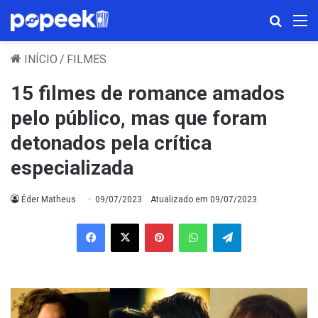
Procura
M
INÍCIO
/
FILMES
15 filmes de romance amados
pelo público, mas que foram
detonados pela crítica
especializada
Éder Matheus
09/07/2023
Atualizado em 09/07/2023
Facebook
X
Pinterest
WhatsApp
Telegram