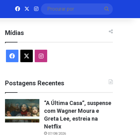
Facebook
X
Instagram
Procurar
por
Mídias
Facebook
X
Instagram
Postagens Recentes
“A Última Casa”, suspense
com Wagner Moura e
Greta Lee, estreia na
Netflix
07/08/2026