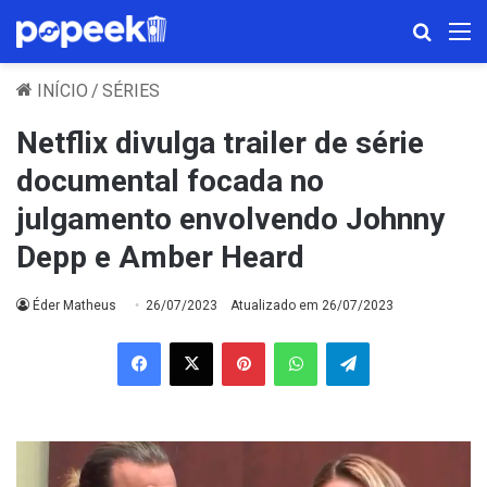
Procura
M
INÍCIO
/
SÉRIES
Netflix divulga trailer de série
documental focada no
julgamento envolvendo Johnny
Depp e Amber Heard
Éder Matheus
26/07/2023
Atualizado em 26/07/2023
Facebook
X
Pinterest
WhatsApp
Telegram