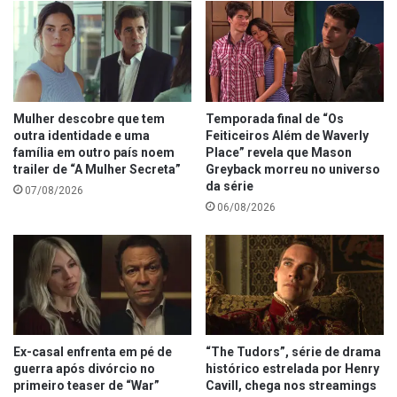
Mulher descobre que tem
Temporada final de “Os
outra identidade e uma
Feiticeiros Além de Waverly
família em outro país noem
Place” revela que Mason
trailer de “A Mulher Secreta”
Greyback morreu no universo
da série
07/08/2026
06/08/2026
Ex-casal enfrenta em pé de
“The Tudors”, série de drama
guerra após divórcio no
histórico estrelada por Henry
primeiro teaser de “War”
Cavill, chega nos streamings