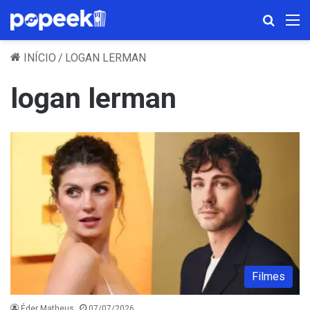
Procura
M
INÍCIO
/
LOGAN LERMAN
logan lerman
Filmes
Éder Matheus
07/07/2026