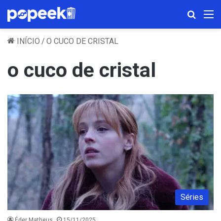
Procura
M
INÍCIO
/
O CUCO DE CRISTAL
o cuco de cristal
Séries
Éder Matheus
15/11/2025