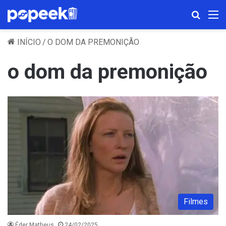
Procura
M
INÍCIO
/
O DOM DA PREMONIÇÃO
o dom da premonição
Filmes
Éder Matheus
24/02/2025