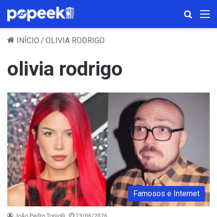
Procura
M
INÍCIO
/
OLIVIA RODRIGO
olivia rodrigo
Famosos e Internet
João Pedro Toniolli
23/06/2026