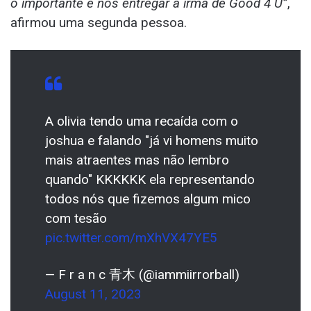
o importante é nos entregar a irmã de Good 4 U”
,
afirmou uma segunda pessoa.
A olivia tendo uma recaída com o
joshua e falando "já vi homens muito
mais atraentes mas não lembro
quando" KKKKKK ela representando
todos nós que fizemos algum mico
com tesão
pic.twitter.com/mXhVX47YE5
— F r a n c 青木 (@iammiirrorball)
August 11, 2023