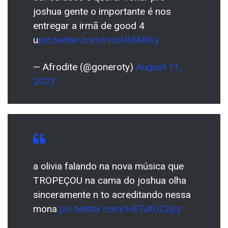
joshua gente o importante é nos
entregar a irmã de good 4
u
pic.twitter.com/rHzNhfABXy
— Afrodite (@goneroty)
August 11,
2023
a olivia falando na nova música que
TROPEÇOU na cama do joshua olha
sinceramente n to acreditando nessa
mona
pic.twitter.com/HE7afUZ2pz