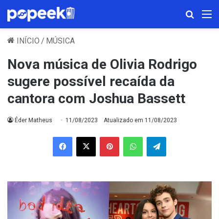
Procura
M
INÍCIO
/
MÚSICA
Nova música de Olivia Rodrigo
sugere possível recaída da
cantora com Joshua Bassett
Éder Matheus
11/08/2023
Atualizado em 11/08/2023
Facebook
X
Pinterest
WhatsApp
Telegram