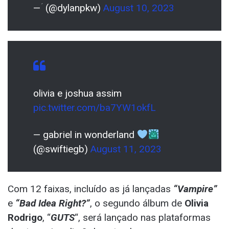
— ؘ (@dylanpkw)
August 10, 2023
olivia e joshua assim
pic.twitter.com/ba7YW1okfL
— gabriel in wonderland
(@swiftiegb)
August 11, 2023
Com 12 faixas, incluído as já lançadas
“Vampire”
e
“Bad Idea Right?”
, o segundo álbum de
Olivia
Rodrigo
, “
GUTS
“, será lançado nas plataformas