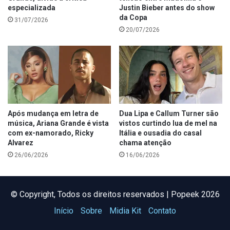
especializada
Justin Bieber antes do show
da Copa
31/07/2026
20/07/2026
Após mudança em letra de
Dua Lipa e Callum Turner são
música, Ariana Grande é vista
vistos curtindo lua de mel na
com ex-namorado, Ricky
Itália e ousadia do casal
Alvarez
chama atenção
26/06/2026
16/06/2026
©️ Copyright, Todos os direitos reservados | Popeek 2026
Início
Sobre
Midia Kit
Contato