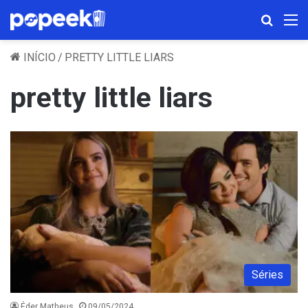
Procura
M
INÍCIO
/
PRETTY LITTLE LIARS
pretty little liars
Séries
Éder Matheus
09/05/2024