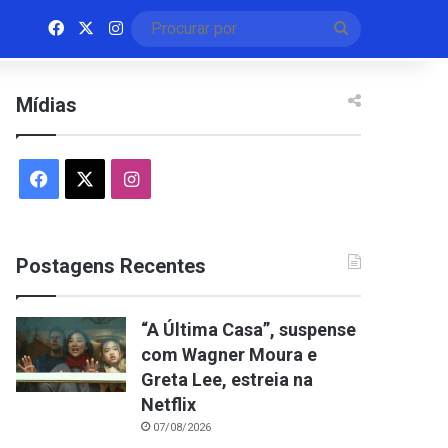
Facebook
X
Instagram
Procurar
por
Mídias
Facebook
X
Instagram
Postagens Recentes
“A Última Casa”, suspense
com Wagner Moura e
Greta Lee, estreia na
Netflix
07/08/2026