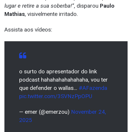
lugar e retire a sua soberba!”
, disparou
Paulo
Mathias
, visivelmente irritado.
Assista aos vídeos:
o surto do apresentador do link
podcast hahahahahahahaha, vou ter
que defender o wallas…
#AFazenda
pic.twitter.com/3SVNzPpOPU
— emer (@emerzou)
November 24,
2025