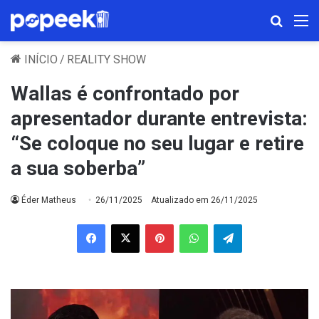
Procura
M
INÍCIO
/
REALITY SHOW
Wallas é confrontado por
apresentador durante entrevista:
“Se coloque no seu lugar e retire
a sua soberba”
Éder Matheus
26/11/2025
Atualizado em 26/11/2025
Facebook
X
Pinterest
WhatsApp
Telegram