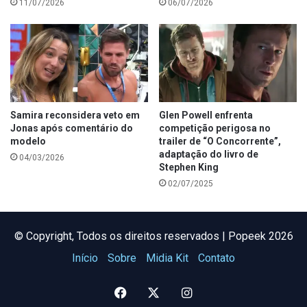
11/07/2026
06/07/2026
Samira reconsidera veto em
Glen Powell enfrenta
Jonas após comentário do
competição perigosa no
modelo
trailer de “O Concorrente”,
adaptação do livro de
04/03/2026
Stephen King
02/07/2025
©️ Copyright, Todos os direitos reservados | Popeek 2026
Início
Sobre
Midia Kit
Contato
Facebook
X
Instagram