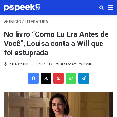
Procura
M
INÍCIO
/
LITERATURA
No livro “Como Eu Era Antes de
Você”, Louisa conta a Will que
foi estuprada
Éder Matheus
11/11/2019
Atualizado em 12/07/2023
Facebook
X
Pinterest
WhatsApp
Telegram