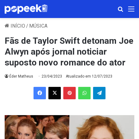
Procura
M
INÍCIO
/
MÚSICA
Fãs de Taylor Swift detonam Joe
Alwyn após jornal noticiar
suposto novo romance do ator
Éder Matheus
23/04/2023
Atualizado em 12/07/2023
Facebook
X
Pinterest
WhatsApp
Telegram