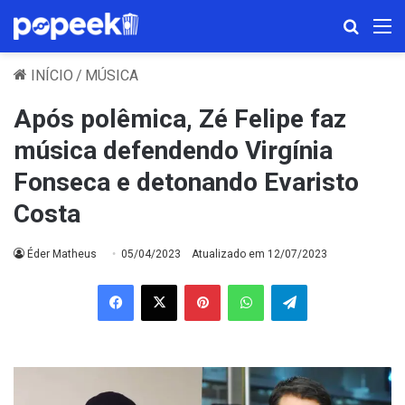
Procura
M
INÍCIO
/
MÚSICA
Após polêmica, Zé Felipe faz
música defendendo Virgínia
Fonseca e detonando Evaristo
Costa
Éder Matheus
05/04/2023
Atualizado em 12/07/2023
Facebook
X
Pinterest
WhatsApp
Telegram