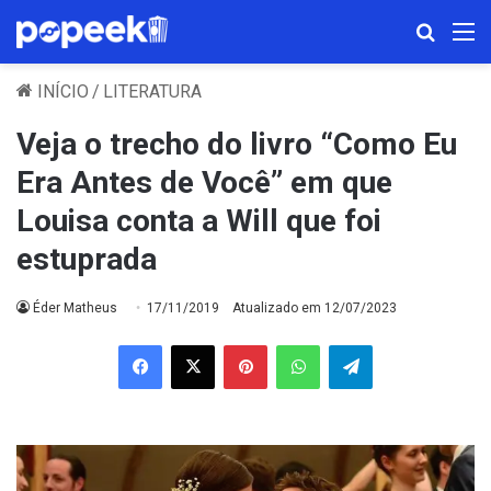
Procura
M
INÍCIO
/
LITERATURA
Veja o trecho do livro “Como Eu
Era Antes de Você” em que
Louisa conta a Will que foi
estuprada
Éder Matheus
17/11/2019
Atualizado em 12/07/2023
Facebook
X
Pinterest
WhatsApp
Telegram